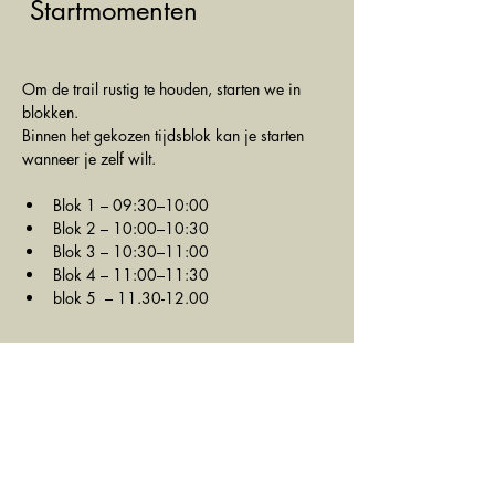
 Startmomenten
Om de trail rustig te houden, starten we in 
blokken. 
Binnen het gekozen tijdsblok kan je starten 
wanneer je zelf wilt.
Blok 1 – 09:30–10:00
Blok 2 – 10:00–10:30
Blok 3 – 10:30–11:00
Blok 4 – 11:00–11:30
blok 5  – 11.30-12.00
EpicTrails Racecup
We werken bij de verzorgingsposten 
duurzaam zonder wegwerpbekers.