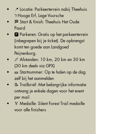
📍 Locatie: Parkeerterrein nabij Theehuis 
’t Hooge Erf, Lage Vuursche
🏁 Start & finish: Theehuis Het Oude 
Paard
🅿️ Parkeren: Gratis op het parkeerterrein 
(inbegrepen bij je ticket). De opbrengst 
komt ten goede aan Landgoed 
Peijnenburg.
📏 Afstanden: 10 km, 20 km en 30 km 
(30 km deels via GPX)
🎫 Startnummer: Op te halen op de dag 
zelf bij het aanmelden
📝 Trailbrief: Met belangrijke informatie 
ontvang je enkele dagen voor het event 
per mail
🏅 Medaille: Silent Forest Trail medaille 
voor alle finishers